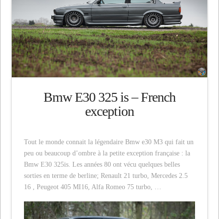
Bmw E30 325 is – French
exception
Tout le monde connait la légendaire Bmw e30 M3 qui fait un
peu ou beaucoup d’ombre à la petite exception française : la
Bmw E30 325is. Les années 80 ont vécu quelques belles
sorties en terme de berline; Renault 21 turbo, Mercedes 2.5
16 , Peugeot 405 MI16, Alfa Romeo 75 turbo, …