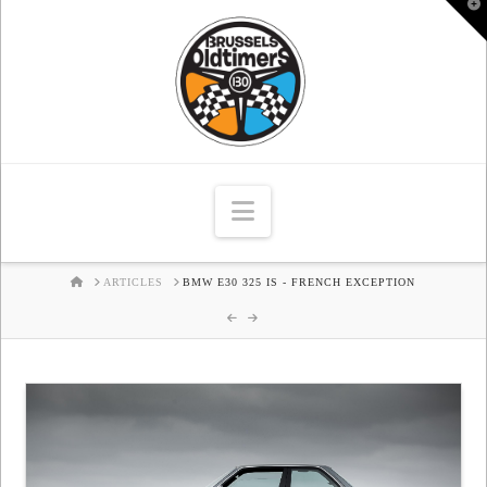
T
t
W
Navigation
HOME
ARTICLES
BMW E30 325 IS - FRENCH EXCEPTION