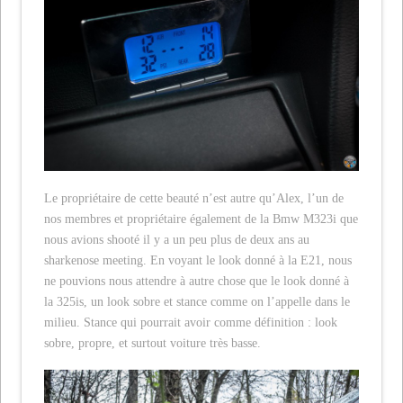
Le propriétaire de cette beauté n’est autre qu’Alex, l’un de
nos membres et propriétaire également de la Bmw M323i que
nous avions shooté il y a un peu plus de deux ans au
sharkenose meeting. En voyant le look donné à la E21, nous
ne pouvions nous attendre à autre chose que le look donné à
la 325is, un look sobre et stance comme on l’appelle dans le
milieu. Stance qui pourrait avoir comme définition : look
sobre, propre, et surtout voiture très basse.