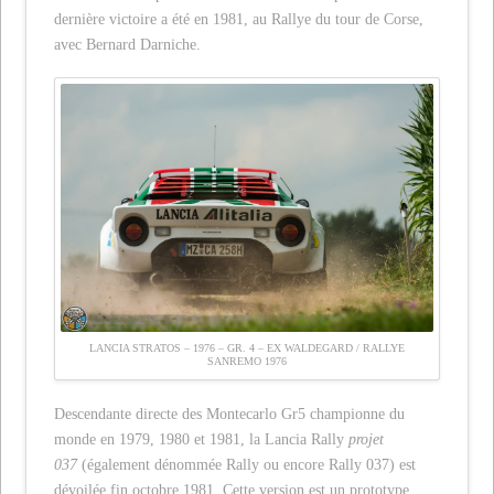
dernière victoire a été en 1981, au Rallye du tour de Corse,
avec Bernard Darniche.
LANCIA STRATOS – 1976 – GR. 4 – EX WALDEGARD / RALLYE
SANREMO 1976
Descendante directe des Montecarlo Gr5 championne du
monde en 1979, 1980 et 1981, la Lancia Rally
projet
037
(également dénommée Rally ou encore Rally 037) est
dévoilée fin octobre 1981. Cette version est un prototype