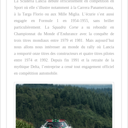
La Scuderia Lancia débute officiellement en compétition en
Sport où elle s’illustre notamment à la Carrera Panamericana,
à la Targa Florio ou aux Mille Miglia. L’écurie s’est aussi
engagée en Formule 1 en 1954-1955, sans briller
particulièrement. La
Squadra Corse
a su rebondir en
Championnat du Monde d’Endurance avec la conquête de
trois titres mondiaux entre 1979 et 1981. Mais aujourd’hui
nous allons nous intéresser au monde du rally où Lancia
a remporté onze titres des constructeurs et quatre titres pilotes
entre 1974 et 1992. Depuis fin 1991 et la retraite de la
mythique Delta, l’entreprise a cessé tout engagement officiel
en compétition automobile.