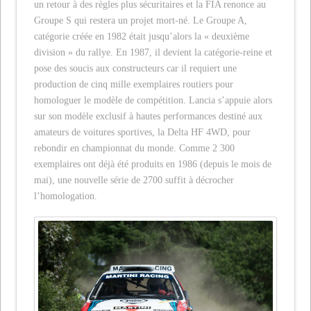
un retour à des règles plus sécuritaires et la FIA renonce au
Groupe S qui restera un projet mort-né. Le Groupe A,
catégorie créée en 1982 était jusqu’alors la « deuxième
division » du rallye. En 1987, il devient la catégorie-reine et
pose des soucis aux constructeurs car il requiert une
production de cinq mille exemplaires routiers pour
homologuer le modèle de compétition. Lancia s’appuie alors
sur son modèle exclusif à hautes performances destiné aux
amateurs de voitures sportives, la Delta HF 4WD, pour
rebondir en championnat du monde. Comme 2 300
exemplaires ont déjà été produits en 1986 (depuis le mois de
mai), une nouvelle série de 2700 suffit à décrocher
l’homologation.