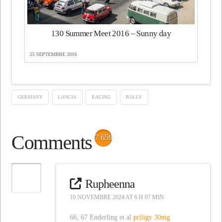
130 Summer Meet 2016 – Sunny day
25 SEPTEMBRE 2016
GERMANY
LANCIA
RACING
RALLY
Comments
7 659
Rupheenna
10 NOVEMBRE 2024 AT 6 H 07 MIN
66, 67 Enderling et al
priligy 30mg