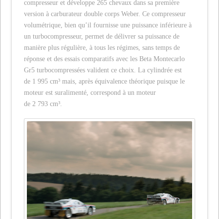
compresseur et développe 265 chevaux dans sa première
version à carburateur double corps Weber. Ce compresseur
volumétrique, bien qu’il fournisse une puissance inférieure à
un turbocompresseur, permet de délivrer sa puissance de
manière plus régulière, à tous les régimes, sans temps de
réponse et des essais comparatifs avec les Beta Montecarlo
Gr5 turbocompressées valident ce choix. La cylindrée est
de 1 995 cm³ mais, après équivalence théorique puisque le
moteur est suralimenté, correspond à un moteur
de 2 793 cm³.