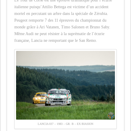
Le Tour de Corse est une épreuve dramatique pour l’écurie
italienne puisqu’Attilio Bettega est victime d’un accident
mortel en percutant un arbre dans la spéciale de Zérubia.
Peugeot remporte 7 des 11 épreuves du championnat du
monde grâce à Ari Vatanen, Timo Salonen et Bruno Saby.
Même Audi ne peut résister à la suprématie de l’écurie
française, Lancia ne remportant que le San Remo.
LANCIA 037 – 1983 – GR. B – EX BIASION