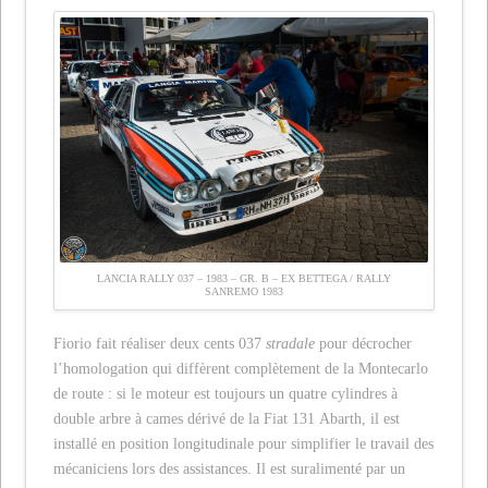
LANCIA RALLY 037 – 1983 – GR. B – EX BETTEGA / RALLY
SANREMO 1983
Fiorio fait réaliser deux cents 037
stradale
pour décrocher
l’homologation qui diffèrent complètement de la Montecarlo
de route : si le moteur est toujours un quatre cylindres à
double arbre à cames dérivé de la Fiat 131 Abarth, il est
installé en position longitudinale pour simplifier le travail des
mécaniciens lors des assistances. Il est suralimenté par un