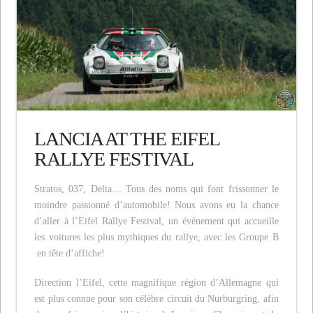
LANCIA AT THE EIFEL
RALLYE FESTIVAL
Stratos, 037, Delta… Tous des noms qui font frissonner le
moindre passionné d’automobile! Nous avons eu la chance
d’aller à l’Eifel Rallye Festival, un évènement qui accueille
les voitures les plus mythiques du rallye, avec les Groupe B
en tête d’affiche!
Direction l’Eifel, cette magnifique région d’Allemagne qui
est plus connue pour son célèbre circuit du Nurburgring, afin