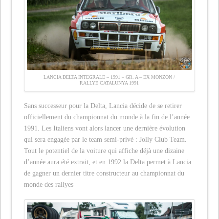
LANCIA DELTA INTEGRALE – 1991 – GR. A – EX MONZON /
RALLYE CATALUNYA 1991
Sans successeur pour la Delta, Lancia décide de se retirer
officiellement du championnat du monde à la fin de l’année
1991. Les Italiens vont alors lancer une dernière évolution
qui sera engagée par le team semi-privé : Jolly Club Team.
Tout le potentiel de la voiture qui affiche déjà une dizaine
d’année aura été extrait, et en 1992 la Delta permet à Lancia
de gagner un dernier titre constructeur au championnat du
monde des rallyes