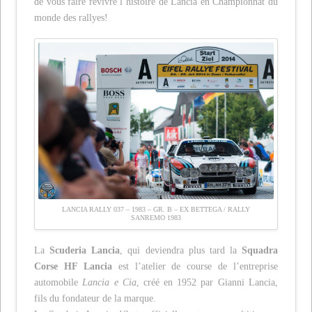
de vous faire revivre l’histoire de Lancia en Championnat du
monde des rallyes!
LANCIA RALLY 037 – 1983 – GR. B – EX BETTEGA / RALLY
SANREMO 1983
La
Scuderia Lancia
, qui deviendra plus tard la
Squadra
Corse HF Lancia
est l’atelier de course de l’entreprise
automobile
Lancia e Cia
, créé en 1952 par Gianni Lancia,
fils du fondateur de la marque.