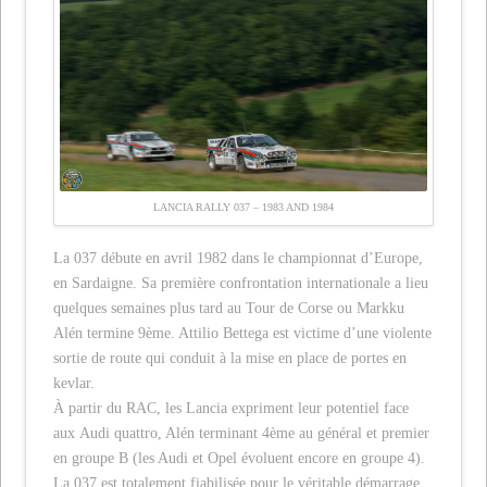
LANCIA RALLY 037 – 1983 AND 1984
La 037 débute en avril 1982 dans le championnat d’Europe,
en Sardaigne. Sa première confrontation internationale a lieu
quelques semaines plus tard au Tour de Corse ou Markku
Alén termine 9ème. Attilio Bettega est victime d’une violente
sortie de route qui conduit à la mise en place de portes en
kevlar.
À partir du RAC, les Lancia expriment leur potentiel face
aux Audi quattro, Alén terminant 4ème au général et premier
en groupe B (les Audi et Opel évoluent encore en groupe 4).
La 037 est totalement fiabilisée pour le véritable démarrage