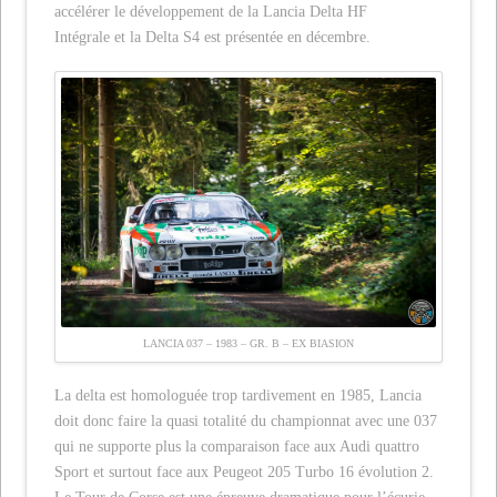
accélérer le développement de la Lancia Delta HF
Intégrale et la Delta S4 est présentée en décembre.
LANCIA 037 – 1983 – GR. B – EX BIASION
La delta est homologuée trop tardivement en 1985, Lancia
doit donc faire la quasi totalité du championnat avec une 037
qui ne supporte plus la comparaison face aux Audi quattro
Sport et surtout face aux Peugeot 205 Turbo 16 évolution 2.