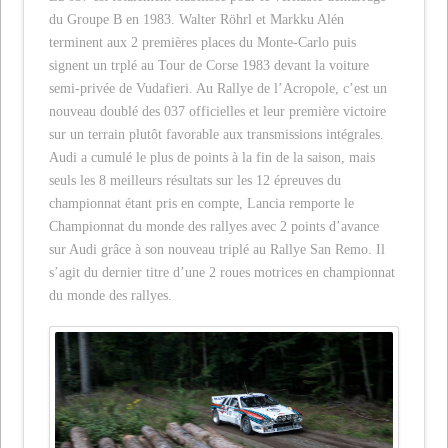
du Groupe B en 1983. Walter Röhrl et Markku Alén
terminent aux 2 premières places du Monte-Carlo puis
signent un trplé au Tour de Corse 1983 devant la voiture
semi-privée de Vudafieri. Au Rallye de l’Acropole, c’est un
nouveau doublé des 037 officielles et leur première victoire
sur un terrain plutôt favorable aux transmissions intégrales.
Audi a cumulé le plus de points à la fin de la saison, mais
seuls les 8 meilleurs résultats sur les 12 épreuves du
championnat étant pris en compte, Lancia remporte le
Championnat du monde des rallyes avec 2 points d’avance
sur Audi grâce à son nouveau triplé au Rallye San Remo. Il
s’agit du dernier titre d’une 2 roues motrices en championnat
du monde des rallyes.