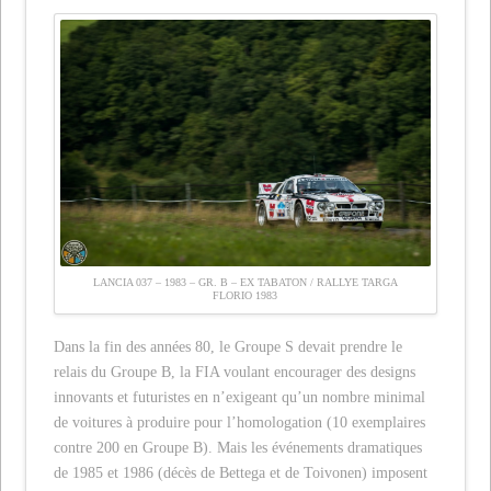
LANCIA 037 – 1983 – GR. B – EX TABATON / RALLYE TARGA
FLORIO 1983
Dans la fin des années 80, le Groupe S devait prendre le
relais du Groupe B, la FIA voulant encourager des designs
innovants et futuristes en n’exigeant qu’un nombre minimal
de voitures à produire pour l’homologation (10 exemplaires
contre 200 en Groupe B). Mais les événements dramatiques
de 1985 et 1986 (décès de Bettega et de Toivonen) imposent