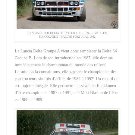
LANCIA SUPER DELTA HF INTEGRALE – 1992 – GR. A -EX
KANKKUNEN / RALLYE PORTUGAL 1992
La Lancia Delta Groupe A vient donc remplacer la Delta S4
Groupe B. Lors de son introduction en 1987, elle domine
immédiatement le championnat du monde des rallyes!
La suite on la connait tous, elle gagnera le championnat des
constructeurs six fois d’affilé, de 1987 à 1992! Un record qui
est toujours inégalé. Elle permettra aussi à Juha Kankkunen
d’être champion en 1987 et 1991, et à Miki Biasion de l’être
en 1988 et 1989!