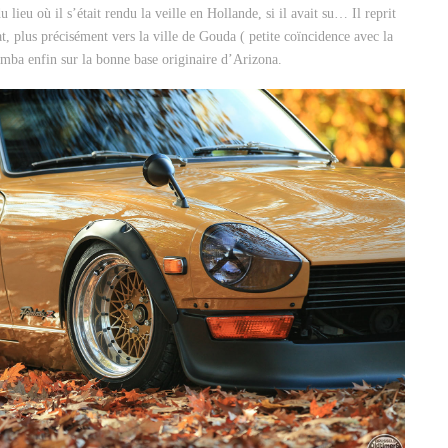
lieu où il s’était rendu la veille en Hollande, si il avait su… Il reprit
at, plus précisément vers la ville de Gouda ( petite coïncidence avec la
tomba enfin sur la bonne base originaire d’Arizona.