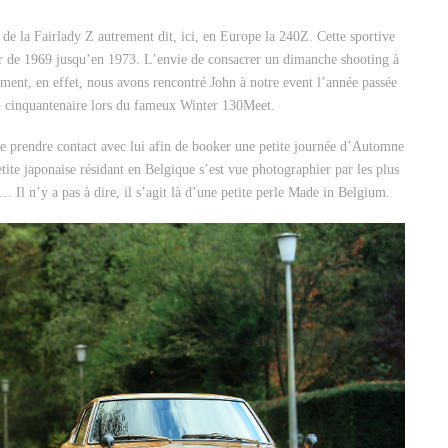
de la Fairlady Z autrement dit, ici, en Europe la 240Z. Cette sportive
ir de 1969 jusqu’en 1973. L’envie de consacrer un dimanche shooting à
oment, en effet, nous avons rencontré John à notre event l’année passée
u cinquantenaire lors du fameux Winter 130Meet.
de prendre contact avec lui afin de booker une petite journée d’Automne
tite japonaise résidant en Belgique s’est vue photographier par les plus
 Il n’y a pas à dire, il s’agit là d’une petite perle Made in Belgium.