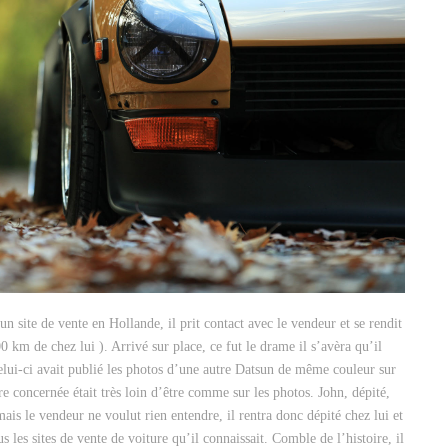
 un site de vente en Hollande, il prit contact avec le vendeur et se rendit
 km de chez lui ). Arrivé sur place, ce fut le drame il s’avèra qu’il
elui-ci avait publié les photos d’une autre Datsun de même couleur sur
e concernée était très loin d’être comme sur les photos. John, dépité,
mais le vendeur ne voulut rien entendre, il rentra donc dépité chez lui et
s les sites de vente de voiture qu’il connaissait. Comble de l’histoire, il