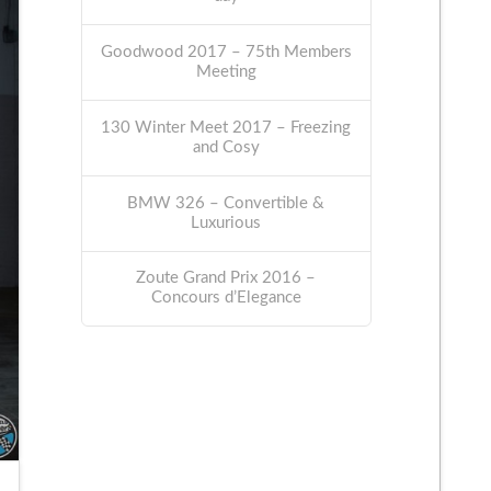
Goodwood 2017 – 75th Members
Meeting
130 Winter Meet 2017 – Freezing
and Cosy
BMW 326 – Convertible &
Luxurious
Zoute Grand Prix 2016 –
Concours d’Elegance