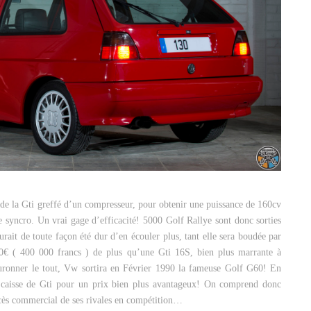
de la Gti greffé d’un compresseur, pour obtenir une puissance de 160cv
e syncro. Un vrai gage d’efficacité! 5000 Golf Rallye sont donc sorties
urait de toute façon été dur d’en écouler plus, tant elle sera boudée par
000€ ( 400 000 francs ) de plus qu’une Gti 16S, bien plus marrante à
ronner le tout, Vw sortira en Février 1990 la fameuse Golf G60! En
 caisse de Gti pour un prix bien plus avantageux! On comprend donc
ccès commercial de ses rivales en compétition…