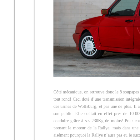
Côté mécanique, on retrouve donc le 8 soupapes 
tout rond! Ceci doté d’une transmission intégral
des usines de Wolfsburg, et pas une de plus. Il a
son public. Elle coûtait en effet près de 10.
conduire grâce à ses 230Kg de moins! Pour cou
prenant le moteur de la Rallye, mais dans une
aisément pourquoi la Rallye n’aura pas eu le su